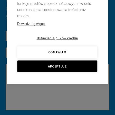
funkcje mediów społecznościowych i w celu
und wir melden uns innerhalb von 2
udoskonalenia i dostosowania treści oraz
reklam.
Stunden bei Ihnen zurück*
Dowiedz się więcej
Ustawienia plików cookie
ODMAWIAM
AKCEPTUJĘ