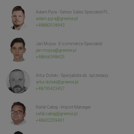
Adam Pyra - Senior Sales Specialist PL
adam.pyra@greenie.pl
+48882518943
Jan Mojsa - E-commerce Specialist
jan.mojsa@greenie.pl
+48666348425
Artur Dolski - Specjalista ds. sprzedaży
artur.dolski@greenie.pl
+48795423457
Rafał Cabaj - Import Manager
rafal.cabaj@greenie.pl
+48602259401