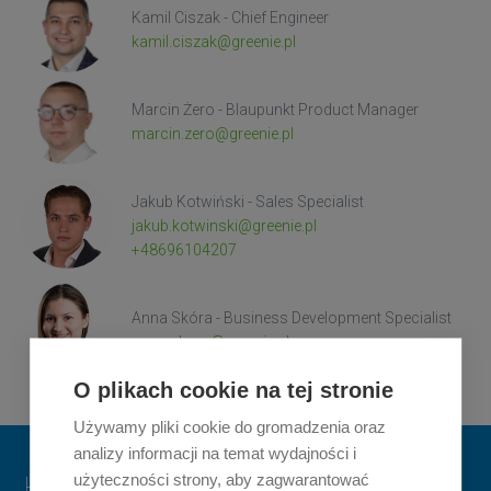
Kamil Ciszak - Chief Engineer
kamil.ciszak@greenie.pl
Marcin Żero - Blaupunkt Product Manager
marcin.zero@greenie.pl
Jakub Kotwiński - Sales Specialist
jakub.kotwinski@greenie.pl
+48696104207
Anna Skóra - Business Development Specialist
anna.skora@greenie.pl
O plikach cookie na tej stronie
Używamy pliki cookie do gromadzenia oraz
analizy informacji na temat wydajności i
użyteczności strony, aby zagwarantować
Hinterlassen Sie uns eine Nachricht