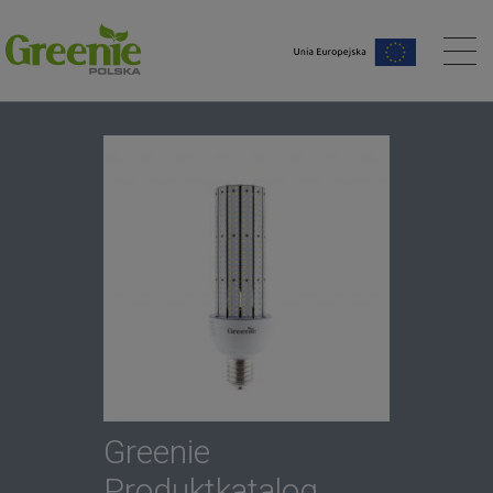
artseite
Greenie
Produktkatalog