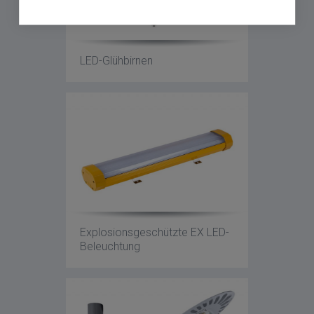
LED-Glühbirnen
Explosionsgeschützte EX LED-
Beleuchtung