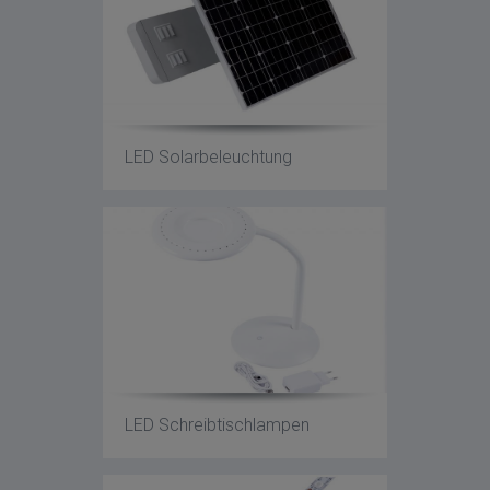
LED Solarbeleuchtung
LED Schreibtischlampen