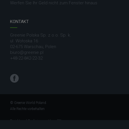
Werfen Sie Ihr Geld nicht zum Fenster hinaus
KONTAKT
Greenie Polska Sp. z o.o. Sp. k.
ul. Wołoska 16
02-675 Warschau, Polen
biuro@greenie.pl
+48-22-842-22-32
Facebook
© Greenie World Poland.
Alle Rechte vorbehalten
Projekt und Realisierung:
Visual71.com