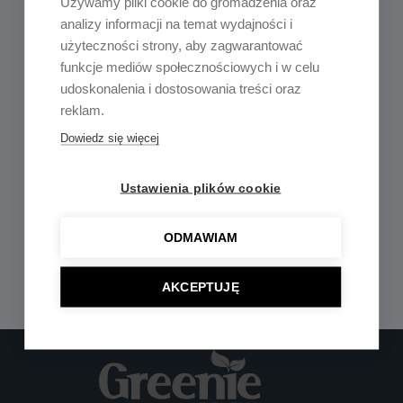
Używamy pliki cookie do gromadzenia oraz
Podobne produkty
analizy informacji na temat wydajności i
użyteczności strony, aby zagwarantować
funkcje mediów społecznościowych i w celu
udoskonalenia i dostosowania treści oraz
reklam.
Dowiedz się więcej
Ustawienia plików cookie
Oprawa Wpuszczana Greenie
ODMAWIAM
Fresia 31W 35×35 (wyciecie
33×33) 4000K IP44
AKCEPTUJĘ