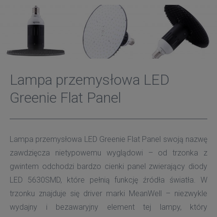
Lampa przemysłowa LED
Greenie Flat Panel
Lampa przemysłowa LED Greenie Flat Panel swoją nazwę
zawdzięcza nietypowemu wyglądowi – od trzonka z
gwintem odchodzi bardzo cienki panel zwierający diody
LED 5630SMD, które pełnią funkcję źródła światła. W
trzonku znajduje się driver marki MeanWell – niezwykle
wydajny i bezawaryjny element tej lampy, który