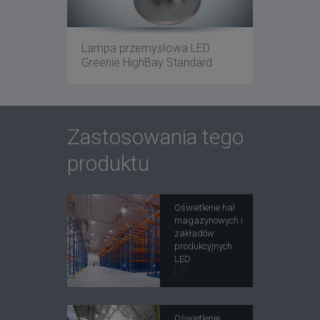
Lampa przemysłowa LED
Greenie HighBay Standard
Zastosowania tego
produktu
Oświetlenie hal
magazynowych i
zakładów
produkcyjnych
LED
Oświetlenie