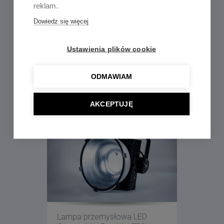
reklam.
Dowiedz się więcej
Ustawienia plików cookie
ODMAWIAM
Żarówka przemysłowa LED
Greenie – seria HighBay IN
AKCEPTUJĘ
Lampa przemysłowa LED