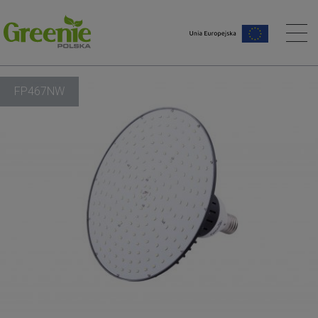
na główna
FP467NW