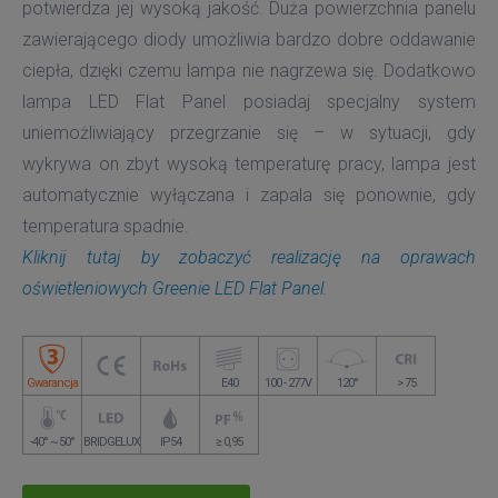
potwierdza jej wysoką jakość. Duża powierzchnia panelu
zawierającego diody umożliwia bardzo dobre oddawanie
ciepła, dzięki czemu lampa nie nagrzewa się. Dodatkowo
lampa LED Flat Panel posiadaj specjalny system
uniemożliwiający przegrzanie się – w sytuacji, gdy
wykrywa on zbyt wysoką temperaturę pracy, lampa jest
automatycznie wyłączana i zapala się ponownie, gdy
temperatura spadnie.
Kliknij tutaj by zobaczyć realizację na oprawach
oświetleniowych Greenie LED Flat Panel.
Gwarancja
E40
100 - 277V
120°
> 75
-40° ~ 50°
BRIDGELUX
IP54
≥ 0,95