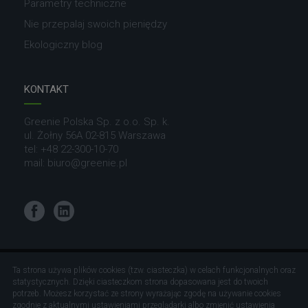
Parametry techniczne
Nie przepalaj swoich pieniędzy
Ekologiczny blog
KONTAKT
Greenie Polska Sp. z o.o. Sp. k.
ul. Żołny 56A 02-815 Warszawa
tel:
+48 22-300-10-70
mail:
biuro@greenie.pl
Facebook
LinkedIn
© Greenie World Polska.
Ta strona używa plików cookies (tzw. ciasteczka) w celach funkcjonalnych oraz
statystycznych. Dzięki ciasteczkom strona dopasowana jest do twoich
Wszelkie prawa zastrzeżone.
potrzeb. Możesz korzystać ze strony wyrażając zgodę na używanie cookies
zgodnie z aktualnymi ustawieniami przeglądarki albo zmienić ustawienia