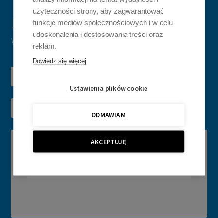
użyteczności strony, aby zagwarantować
Leave a message, we will respond
funkcje mediów społecznościowych i w celu
udoskonalenia i dostosowania treści oraz
within 24 hours
reklam.
Dowiedz się więcej
Ustawienia plików cookie
ODMAWIAM
AKCEPTUJĘ