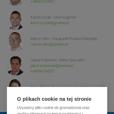
+48602259401
Kamil Ciszak - Chief Engineer
kamil.ciszak@greenie.pl
Marcin Żero - Blaupunkt Product Manager
marcin.zero@greenie.pl
Jakub Kotwiński - Sales Specialist
jakub.kotwinski@greenie.pl
+48696104207
Anna Skóra - Business Development Specialist
anna.skora@greenie.pl
O plikach cookie na tej stronie
Używamy pliki cookie do gromadzenia oraz
analizy informacji na temat wydajności i