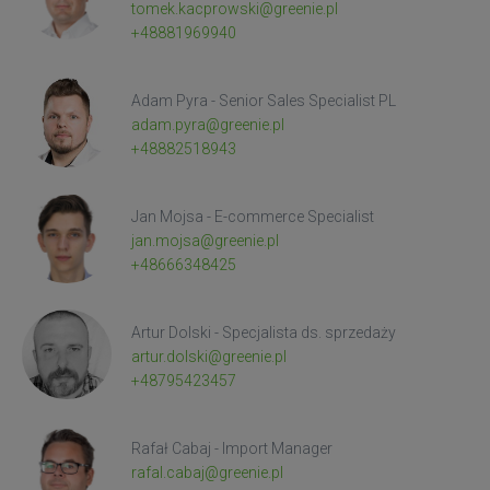
tomek.kacprowski@greenie.pl
+48881969940
Adam Pyra - Senior Sales Specialist PL
adam.pyra@greenie.pl
+48882518943
Jan Mojsa - E-commerce Specialist
jan.mojsa@greenie.pl
+48666348425
Artur Dolski - Specjalista ds. sprzedaży
artur.dolski@greenie.pl
+48795423457
Rafał Cabaj - Import Manager
rafal.cabaj@greenie.pl