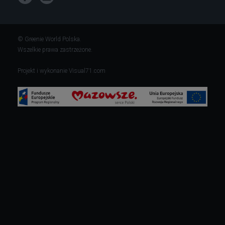
© Greenie World Polska.
Wszelkie prawa zastrzeżone.
Projekt i wykonanie
Visual71.com