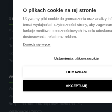
O plikach cookie na tej stronie
Używamy pliki cookie do gromadzenia oraz analizy inf
O NAS
temat wydajności i użyteczności strony, aby zagwara
funkcje mediów społecznościowych i w celu udoskonal
Filary marki Greenie
dostosowania treści oraz reklam.
Gwarancja na produkty marki Greenie
Dowiedz się więcej
Realizacje i referencje
Kontakt
Ustawienia plików cookie
Polityka Prywatności
ODMAWIAM
WSPÓŁPRACA
AKCEPTUJĘ
Współpraca B2B
Projekty, doradztwo i wsparcie
Bezpłatna modernizacja oświetlenia na LED
Reklamacje i zwroty