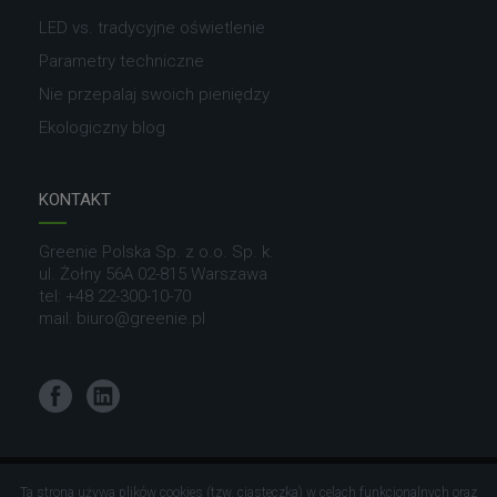
LED vs. tradycyjne oświetlenie
Parametry techniczne
Nie przepalaj swoich pieniędzy
Ekologiczny blog
KONTAKT
Greenie Polska Sp. z o.o. Sp. k.
ul. Żołny 56A 02-815 Warszawa
tel:
+48 22-300-10-70
mail:
biuro@greenie.pl
Facebook
LinkedIn
© Greenie World Polska.
Ta strona używa plików cookies (tzw. ciasteczka) w celach funkcjonalnych oraz