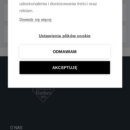
udoskonalenia i dostosowania treści oraz
reklam.
Karta katalogowa PDF
Dowiedz się więcej
Dodatkowa certyfikacja
Ustawienia plików cookie
ODMAWIAM
AKCEPTUJĘ
O NAS