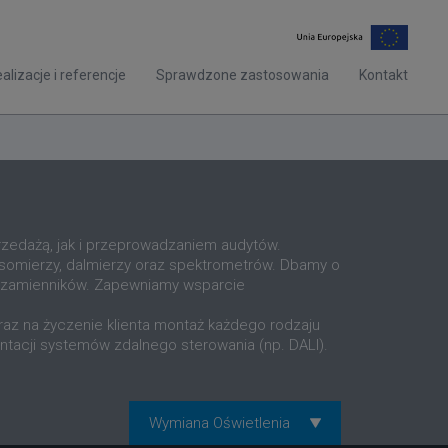
alizacje i referencje
Sprawdzone zastosowania
Kontakt
rzedażą, jak i przeprowadzaniem audytów.
ksomierzy, dalmierzy oraz spektrometrów. Dbamy o
 zamienników. Zapewniamy wsparcie
raz na życzenie klienta montaż każdego rodzaju
tacji systemów zdalnego sterowania (np. DALI).
Wymiana Oświetlenia