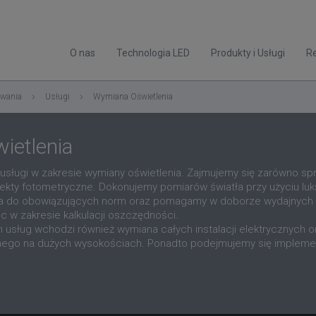
O nas
Technologia LED
Produkty i Usługi
Re
owania
Usługi
Wymiana Oświetlenia
ietlenia
sługi w zakresie wymiany oświetlenia. Zajmujemy się zarówno sp
ekty fotometryczne. Dokonujemy pomiarów światła przy użyciu lu
ia do obowiązujących norm oraz pomagamy w doborze wydajnych
 w zakresie kalkulacji oszczędności.
 usług wchodzi również wymiana całych instalacji elektrycznych o
cznego na dużych wysokościach. Ponadto podejmujemy się implemen