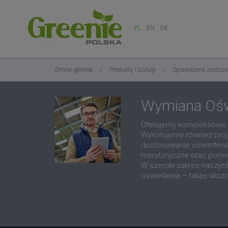
PL
EN
DE
Strona główna
Produkty i Usługi
Sprawdzone zastos
Wymiana Ośw
Oferujemy kompleksowe u
Wykonujemy również proj
dostosowanie oświetlen
merytoryczne oraz pomoc
W szeroki zakres naszych
oświetlenia – także uli