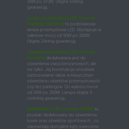
30W po 310W. Objęta 3-letnią
gwarancją.
Lampa przemysłowa LED Greenie
HighBay Standard
to podstawowa
lampa przemysłowa LED. Występuje w
zakresie mocy od 50W po 200W.
Objęta 2-letnią gwarancją.
Lampa przemysłowa LED Greenie
Gasoline
dedykowana jest do
oświetlenia stacji benzynowych, ale
nie tylko. Jej konstrukcja umożliwia
zastosowanie także w klasycznym
oświetleniu obiektów przemysłowych
czy tez parkingów. Do wyboru moce
od 50W po 250W. Lampa objęta 5-
cioletnią gwarancją.
Naświetlacz LED Greenie ARENA
to
produkt dedykowany do oświetlenia
boisk oraz obiektów sportowych., co
zapewniają specjalne kąty świecenia.