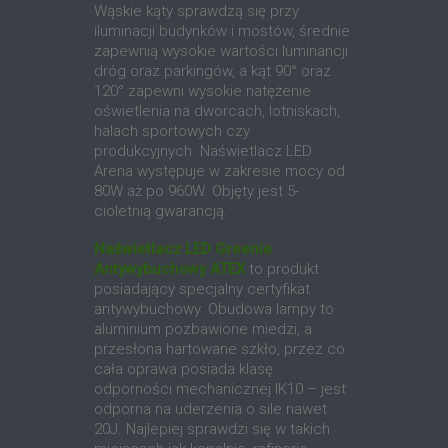
Wąskie kąty sprawdzą się przy
iluminacji budynków i mostów, średnie
zapewnią wysokie wartości luminancji
dróg oraz parkingów, a kąt 90° oraz
120° zapewni wysokie natężenie
oświetlenia na dworcach, lotniskach,
halach sportowych czy
produkcyjnych. Naświetlacz LED
Arena występuje w zakresie mocy od
80W aż po 960W. Objęty jest 5-
cioletnią gwarancją.
Naświetlacz LED Greenie
Antywybuchowy ATEX
to produkt
posiadający specjalny certyfikat
antywybuchowy. Obudowa lampy to
aluminium pozbawione miedzi, a
przesłona hartowane szkło, przez co
cała oprawa posiada klasę
odporności mechanicznej IK10 – jest
odporna na uderzenia o sile nawet
20J. Najlepiej sprawdzi się w takich