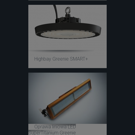
Highbay Greenie SMART+
Oprawa liniowa LED
SuperTitanium Greenie