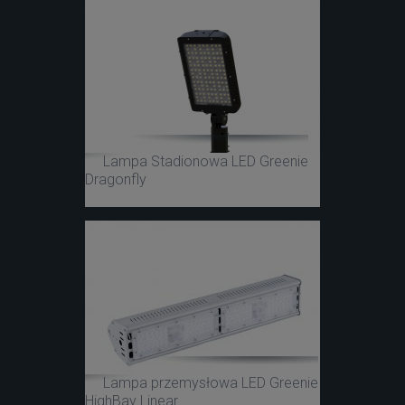
Lampa Stadionowa LED Greenie
Dragonfly
Lampa przemysłowa LED Greenie
HighBay Linear