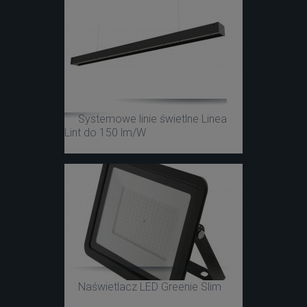
Systemowe linie świetlne Linea
Lint do 150 lm/W
Naświetlacz LED Greenie Slim