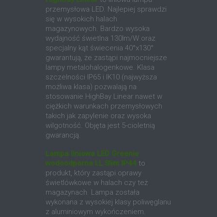
przemysłowa LED. Najlepiej sprawdzi
się w wysokich halach
magazynowych. Bardzo wysoka
wydajność świetlna 130lm/W oraz
specjalny kąt świecenia 40°x130°
gwarantują, że zastąpi najmocniejsze
lampy metalohalogenkowe. Klasa
szczelności IP65 i IK10 (najwyższa
możliwa klasa) pozwalają na
stosowanie HighBay Linear nawet w
ciężkich warunkach przemysłowych
takich jak zapylenie oraz wysoka
wilgotność. Objęta jest 5-cioletnią
gwarancją.
Lampa liniowa LED Greenie
wodoodporna LL Slim IP44
to
produkt, który zastąpi oprawy
świetlówkowe w halach czy też
magazynach. Lampa została
wykonana z wysokiej klasy poliwęglanu
z aluminiowym wykończeniem.