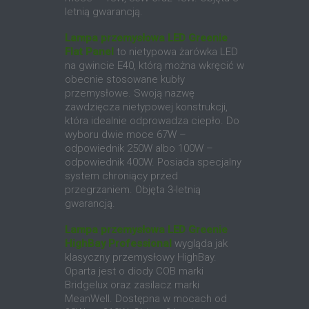
letnią gwarancją.
Lampa przemysłowa LED Greenie
Flat Panel
to nietypowa żarówka LED
na gwincie E40, którą można wkręcić w
obecnie stosowane kubły
przemysłowe. Swoją nazwę
zawdzięcza nietypowej konstrukcji,
która idealnie odprowadza ciepło. Do
wyboru dwie moce 67W –
odpowiednik 250W albo 100W –
odpowiednik 400W. Posiada specjalny
system chroniący przed
przegrzaniem. Objęta 3-letnią
gwarancją.
Lampa przemysłowa LED Greenie
HighBay Professional
wygląda jak
klasyczny przemysłowy HighBay.
Oparta jest o diody COB marki
Bridgelux oraz zasilacz marki
MeanWell. Dostępna w mocach od