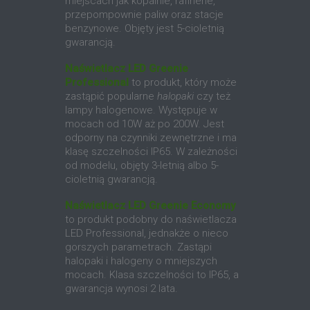
miejscach jak kopalnie, rafinerie,
przepompownie paliw oraz stacje
benzynowe. Objęty jest 5-cioletnią
gwarancją.
Naświetlacz LED Greenie
Professional
to produkt, który może
zastąpić popularne
halopaki
czy też
lampy halogenowe. Występuje w
mocach od 10W aż po 200W. Jest
odporny na czynniki zewnętrzne i ma
klasę szczelności IP65. W zależności
od modelu, objęty 3-letnią albo 5-
cioletnią gwarancją.
Naświetlacz LED Greenie Economy
to produkt podobny do naświetlacza
LED Professional, jednakże o nieco
gorszych parametrach. Zastąpi
halopaki i halogeny o mniejszych
mocach. Klasa szczelności to IP65, a
gwarancja wynosi 2 lata.