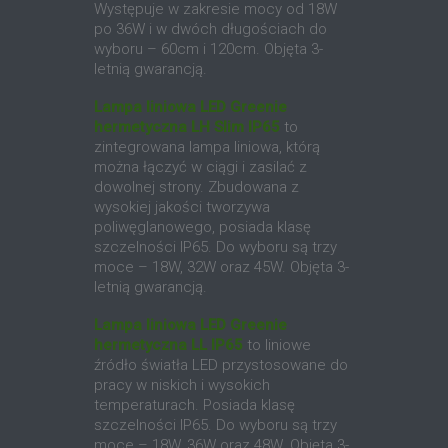
Występuje w zakresie mocy od 18W
po 36W i w dwóch długościach do
wyboru – 60cm i 120cm. Objęta 3-
letnią gwarancją.
Lampa liniowa LED Greenie
hermetyczna LH Slim IP65
to
zintegrowana lampa liniowa, którą
można łączyć w ciągi i zasilać z
dowolnej strony. Zbudowana z
wysokiej jakości tworzywa
poliwęglanowego, posiada klasę
szczelności IP65. Do wyboru są trzy
moce – 18W, 32W oraz 45W. Objęta 3-
letnią gwarancją.
Lampa liniowa LED Greenie
hermetyczna LL IP65
to liniowe
źródło światła LED przystosowane do
pracy w niskich i wysokich
temperaturach. Posiada klasę
szczelności IP65. Do wyboru są trzy
moce – 18W, 36W oraz 48W. Objęta 3-