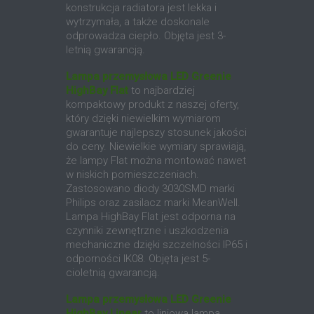
konstrukcja radiatora jest lekka i
wytrzymała, a także doskonale
odprowadza ciepło. Objęta jest 3-
letnią gwarancją.
Lampa przemysłowa LED Greenie
HighBay Flat
to najbardziej
kompaktowy produkt z naszej oferty,
który dzięki niewielkim wymiarom
gwarantuje najlepszy stosunek jakości
do ceny. Niewielkie wymiary sprawiają,
że lampy Flat można montować nawet
w niskich pomieszczeniach.
Zastosowano diody 3030SMD marki
Philips oraz zasilacz marki MeanWell.
Lampa HighBay Flat jest odporna na
czynniki zewnętrzne i uszkodzenia
mechaniczne dzięki szczelności IP65 i
odporności IK08. Objęta jest 5-
cioletnią gwarancją.
Lampa przemysłowa LED Greenie
HighBay Linear
to liniowa lampa