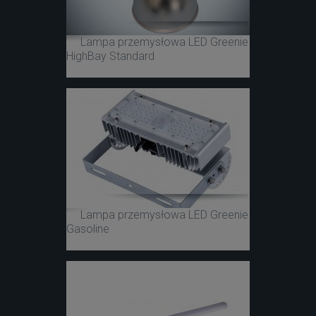
Lampa przemysłowa LED Greenie
HighBay Standard
Lampa przemysłowa LED Greenie
Gasoline