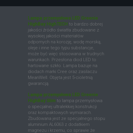
Lampa przemysłowa LED Greenie
HighBay HighTECH
to bardzo dobrej
jakości źródło światła zbudowane z
wysokiej jakości materiałów
odpornych na korozję, wodę morską,
oleje i inne tego typu substancje,
może być więc stosowana w trudnych
warunkach. Przesłona diod LED to
hartowane szkło. Lampa bazuje na
diodach marki Cree oraz zasilaczu
MeanWell. Objęta jest 5-cioletnią
gwarancją.
Lampa przemysłowa LED Greenie
HighBay Slim
to lampa przemysłowa
o specjalnej ultralekkiej konstrukcji
oraz kompaktowych wymiarach.
Zbudowana jest ze specjalnego stopu
aluminium AL6063 z dodatkiem
magnezu i krzemu, co sprawie że