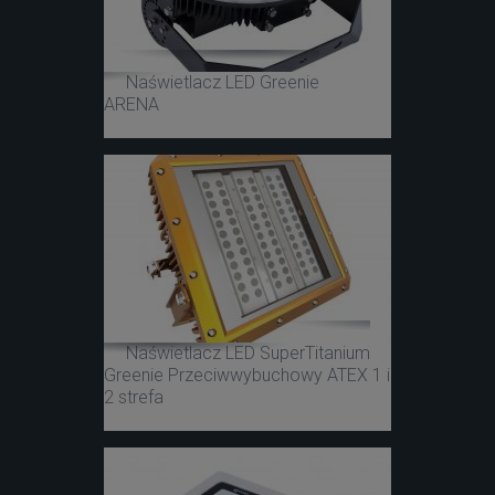
Naświetlacz LED Greenie
ARENA
Naświetlacz LED SuperTitanium
Greenie Przeciwwybuchowy ATEX 1 i
2 strefa